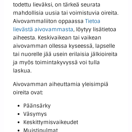
todettu lieväksi, on tärkeä seurata
mahdollisia uusia tai voimistuvia oireita.
Aivovammaliiton oppaassa
Tietoa
lievästä aivovammasta
, löytyy lisätietoa
aiheesta. Keskivaikean tai vaikean
aivovamman ollessa kyseessä, lapselle
tai nuorelle jää usein erilaisia jälkioireita
ja myös toimintakyvyssä voi tulla
laskua.
Aivovamman aiheuttamia yleisimpiä
oireita ovat:
Päänsärky
Väsymys
Keskittymisvaikeudet
Muistipulmat