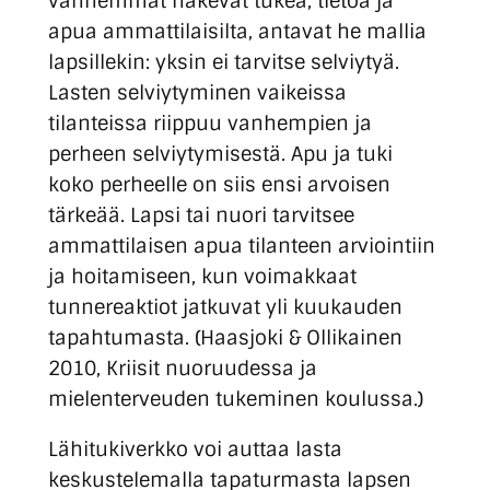
vanhemmat hakevat tukea, tietoa ja
apua ammattilaisilta, antavat he mallia
lapsillekin: yksin ei tarvitse selviytyä.
Lasten selviytyminen vaikeissa
tilanteissa riippuu vanhempien ja
perheen selviytymisestä. Apu ja tuki
koko perheelle on siis ensi arvoisen
tärkeää. Lapsi tai nuori tarvitsee
ammattilaisen apua tilanteen arviointiin
ja hoitamiseen, kun voimakkaat
tunnereaktiot jatkuvat yli kuukauden
tapahtumasta. (Haasjoki & Ollikainen
2010, Kriisit nuoruudessa ja
mielenterveuden tukeminen koulussa.)
Lähitukiverkko voi auttaa lasta
keskustelemalla tapaturmasta lapsen