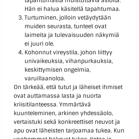
tapahtumasta muistuttavia asioita.
Hän ei halua käsitellä tapahtumaa.
Turtuminen, jolloin vetäydytään
muiden seurasta, tunteet ovat
laimeita ja tulevaisuuden näkymiä
ei juuri ole.
Kohonnut vireystila, johon liittyy
univaikeuksia, vihanpurkauksia,
keskittymisen ongelmia,
varuillaanoloa.
On tärkeää, että tutut ja läheiset ihmiset
ovat auttamassa lasta ja nuorta
kriisitilanteessa. Ymmärtävä
kuunteleminen, arkinen yhdessäolo,
vertaistuki sekä konkreettiset neuvot ja
apu ovat läheisten tarjoamaa tukea. Kun