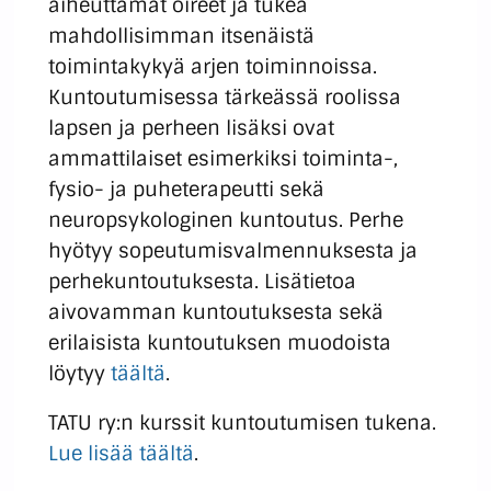
aiheuttamat oireet ja tukea
mahdollisimman itsenäistä
toimintakykyä arjen toiminnoissa.
Kuntoutumisessa tärkeässä roolissa
lapsen ja perheen lisäksi ovat
ammattilaiset esimerkiksi toiminta-,
fysio- ja puheterapeutti sekä
neuropsykologinen kuntoutus. Perhe
hyötyy sopeutumisvalmennuksesta ja
perhekuntoutuksesta. Lisätietoa
aivovamman kuntoutuksesta sekä
erilaisista kuntoutuksen muodoista
löytyy
täältä
.
TATU ry:n kurssit kuntoutumisen tukena.
Lue lisää täältä
.