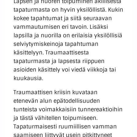
Lapsen ja nuoren toipuminen äkillisestä
tapaturmasta on hyvin yksilöllistä. Kukin
kokee tapahtumat ja siitä seuraavan
vammautumisen eri tavoin. Lisäksi
lapsilla ja nuorilla on erilaisia yksilöllisiä
selviytymiskeinoja tapahtuman
käsittelyyn. Traumaattisesta
tapaturmasta ja lapsesta riippuen
asioiden käsittely voi viedä viikkoja tai
kuukausia.
Traumaattisen kriisin kuvataan
etenevän alun epätodellisuuden
tunteista voimakkaisiin tunnereaktioihin
ja tästä vähitellen toipumiseen.
Tapaturmaisesti ruumiillisen vamman
saamiseen liittyvät usein pitkittyneet