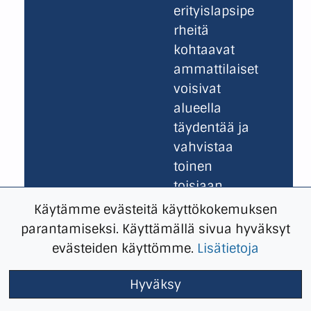
erityislapsipe
rheitä
kohtaavat
ammattilaiset
voisivat
alueella
täydentää ja
vahvistaa
toinen
toisiaan.
Hyvinvointial
Käytämme evästeitä käyttökokemuksen
ueen
parantamiseksi. Käyttämällä sivua hyväksyt
vammaispalv
evästeiden käyttömme.
Lisätietoja
elun ja
alueen lapsi-
Hyväksy
ja perhetyön