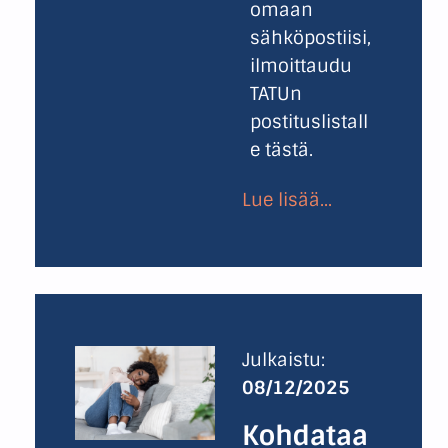
omaan
sähköpostiisi,
ilmoittaudu
TATUn
postituslistall
e tästä.
Lue lisää...
Julkaistu:
08/12/2025
Kohdataa