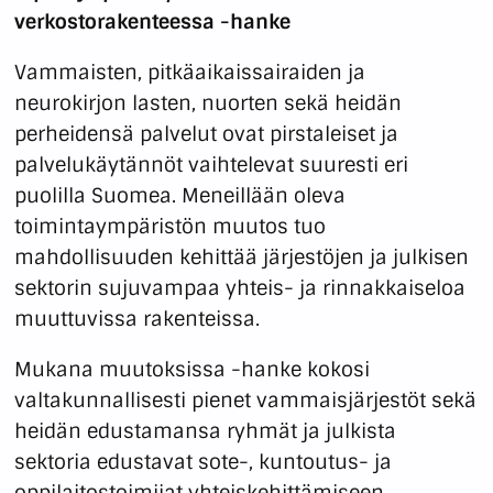
verkostorakenteessa -hanke
Vammaisten, pitkäaikaissairaiden ja
neurokirjon lasten, nuorten sekä heidän
perheidensä palvelut ovat pirstaleiset ja
palvelukäytännöt vaihtelevat suuresti eri
puolilla Suomea. Meneillään oleva
toimintaympäristön muutos tuo
mahdollisuuden kehittää järjestöjen ja julkisen
sektorin sujuvampaa yhteis- ja rinnakkaiseloa
muuttuvissa rakenteissa.
Mukana muutoksissa -hanke kokosi
valtakunnallisesti pienet vammaisjärjestöt sekä
heidän edustamansa ryhmät ja julkista
sektoria edustavat sote-, kuntoutus- ja
oppilaitostoimijat yhteiskehittämiseen.