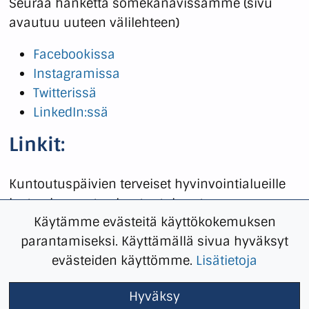
Seuraa hanketta somekanavissamme (sivu
avautuu uuteen välilehteen)
Facebookissa
Instagramissa
Twitterissä
LinkedIn:ssä
Linkit:
Kuntoutus­päivien terveiset hyvinvointialueille
lasten ja nuorten kuntoutuksesta
Käytämme evästeitä käyttökokemuksen
Kuntoutuspäivien terveiset hyvinvointialueille
parantamiseksi. Käyttämällä sivua hyväksyt
lasten ja nuorten kuntoutuksesta – Soste
evästeiden käyttömme.
Lisätietoja
Kolmen ja puolen kilon puntti koululaukussa ja
harppi näytössä?
Hyväksy