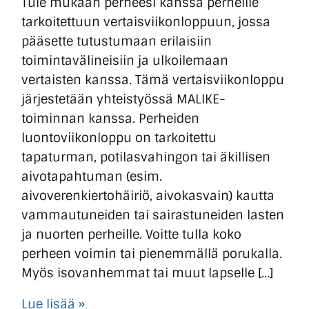
Tule mukaan perheesi kanssa perheille
tarkoitettuun vertaisviikonloppuun, jossa
pääsette tutustumaan erilaisiin
toimintavälineisiin ja ulkoilemaan
vertaisten kanssa. Tämä vertaisviikonloppu
järjestetään yhteistyössä MALIKE-
toiminnan kanssa. Perheiden
luontoviikonloppu on tarkoitettu
tapaturman, potilasvahingon tai äkillisen
aivotapahtuman (esim.
aivoverenkiertohäiriö, aivokasvain) kautta
vammautuneiden tai sairastuneiden lasten
ja nuorten perheille. Voitte tulla koko
perheen voimin tai pienemmällä porukalla.
Myös isovanhemmat tai muut lapselle […]
Lue lisää »