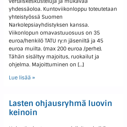
vertaiskeskusteluja ja mukavaa
yhdessäoloa. Kuntoviikonloppu toteutetaan
yhteistyössä Suomen
Narkolepsiayhdistyksen kanssa.
Viikonlopun omavastuuosuus on 35
euroa/henkilö TATU ry:n jäseniltä ja 45
euroa muilta. (max 200 euroa /perhe).
Tähän sisältyy majoitus, ruokailut ja
ohjelma. Majoittuminen on […]
Lue lisää »
Lasten ohjausryhmä luovin
keinoin