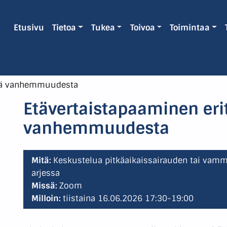
Etusivu
Tietoa
Tukea
Toivoa
Toimintaa
stä vanhemmuudesta
Etävertaistapaaminen eri
vanhemmuudesta
Mitä:
Keskustelua pitkäaikaissairauden tai va
arjessa
Missä:
Zoom
Milloin:
tiistaina 16.06.2026 17:30-19:00