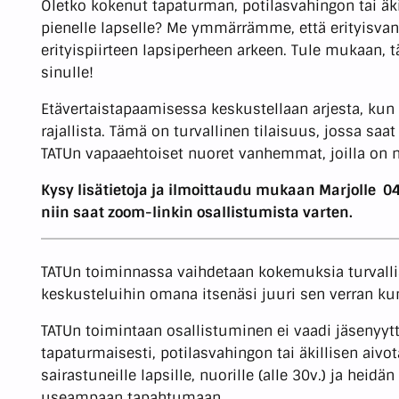
Oletko kokenut tapaturman, potilasvahingon tai äk
pienelle lapselle? Me ymmärrämme, että erityi
erityispiirteen lapsiperheen arkeen. Tule mukaan,
sinulle!
Etävertaistapaamisessa keskustellaan arjesta, ku
rajallista. Tämä on turvallinen tilaisuus, jossa sa
TATUn vapaaehtoiset nuoret vanhemmat, joilla on 
Kysy lisätietoja ja ilmoittaudu mukaan Marjolle
04
niin saat zoom-linkin osallistumista varten.
TATUn toiminnassa vaihdetaan kokemuksia turvallise
keskusteluihin omana itsenäsi juuri sen verran ku
TATUn toimintaan osallistuminen ei vaadi jäsenyyttä
tapaturmaisesti, potilasvahingon tai äkillisen ai
sairastuneille lapsille, nuorille (alle 30v.) ja heidän
useampaan tapahtumaan.