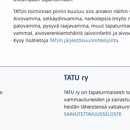
TATUn toiminnan piiriin kuuluu siis ainakin näihi
Aivovamma, selkäydinvamma, narkolepsia (myös ne, 
palovamma, pysyvä raajavamma, muut tapaturman ta
vammat, aivoverenkiertohäiriö (aivoinfarkti ja aivo
Kysy lisätietoja
TATUn järjestösuunnittelijoilta.
TATU ry
io
TATU ry on tapaturmaisesti t
vammautuneiden ja sairastun
heidän läheistensä valtakun
SAAVUTETTAVUUSSELOSTE