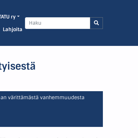
TATU ry
Lahjoita
tyisestä
mman värittämästä vanhemmuudesta