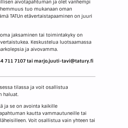
illisen aivotapahtuman ja olet vanhempi
svanhemmuus tuo mukanaan oman
 tämä TATUn etävertaistapaaminen on juuri
n oma jaksaminen tai toimintakyky on
at vertaistukea. Keskustelua luotsaamassa
narkolepsia ja aivovamma.
4 711 7107
tai marjo.juuti-tavi@tatury.fi
ssa tilassa ja voit osallistua
n haluat.
 ja se on avointa kaikille
votapahtuman kautta vammautuneille tai
 läheisilleen. Voit osallistua vain yhteen tai