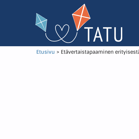
Etusivu
>
Etävertaistapaaminen erityise