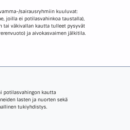
n vamma-/sairausryhmiin kuuluvat:
joilla ei potilasvahinkoa taustalla),
i väkivallan kautta tulleet pysyvät
verenvuoto) ja aivokasvaimen jälkitila.
ai potilasvahingon kautta
eiden lasten ja nuorten sekä
nallinen tukiyhdistys.