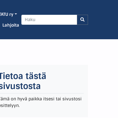
TATU ry
Lahjoita
Tietoa tästä
sivustosta
Tämä on hyvä paikka itsesi tai sivustosi
esittelyyn.