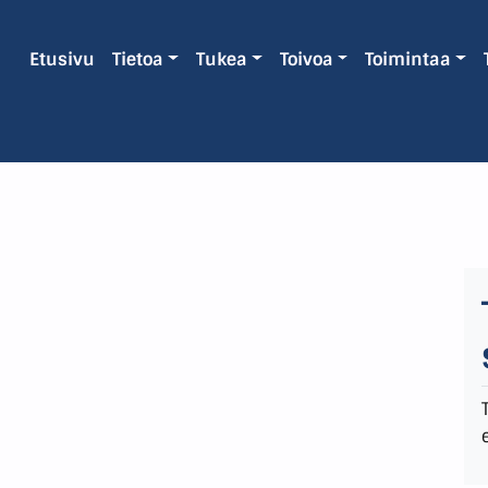
Etusivu
Tietoa
Tukea
Toivoa
Toimintaa
i