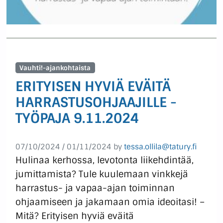
Vauhti!-ajankohtaista
ERITYISEN HYVIÄ EVÄITÄ
HARRASTUSOHJAAJILLE -
TYÖPAJA 9.11.2024
07/10/2024
/
01/11/2024
by
tessa.ollila@tatury.fi
Hulinaa kerhossa, levotonta liikehdintää,
jumittamista? Tule kuulemaan vinkkejä
harrastus- ja vapaa-ajan toiminnan
ohjaamiseen ja jakamaan omia ideoitasi! –
Mitä? Erityisen hyviä eväitä