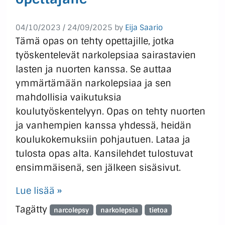
04/10/2023
/
24/09/2025
by
Eija Saario
Tämä opas on tehty opettajille, jotka
työskentelevät narkolepsiaa sairastavien
lasten ja nuorten kanssa. Se auttaa
ymmärtämään narkolepsiaa ja sen
mahdollisia vaikutuksia
koulutyöskentelyyn. Opas on tehty nuorten
ja vanhempien kanssa yhdessä, heidän
koulukokemuksiin pohjautuen. Lataa ja
tulosta opas alta. Kansilehdet tulostuvat
ensimmäisenä, sen jälkeen sisäsivut.
Lue lisää »
Tagätty
narcolepsy
narkolepsia
tietoa