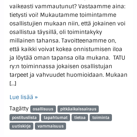
vaikeasti vammautunut? Vastaamme aina:
tietysti voi! Mukautamme toimintamme
osallistujien mukaan niin, että jokainen voi
osallistua täysillä, oli toimintakyky
millainen tahansa. Tavoitteenamme on,
että kaikki voivat kokea onnistumisen iloa
ja löytää oman tapansa olla mukana. TATU
ry:n toiminnassa jokaisen osallistujan
tarpeet ja vahvuudet huomioidaan. Mukaan
[…]
Lue lisää »
Tagätty
osallisuus
pitkäaikaissairaus
postituslista
tapahtumat
tietoa
toiminta
uutiskirje
vammaisuus