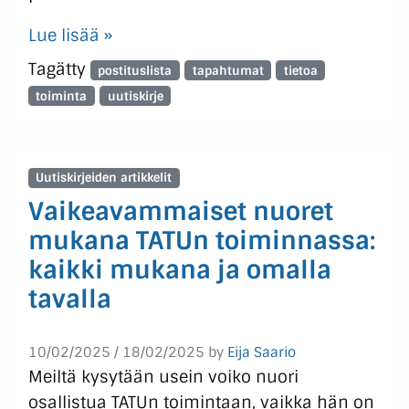
Lue lisää »
Tagätty
postituslista
tapahtumat
tietoa
toiminta
uutiskirje
Uutiskirjeiden artikkelit
Vaikeavammaiset nuoret
mukana TATUn toiminnassa:
kaikki mukana ja omalla
tavalla
10/02/2025
/
18/02/2025
by
Eija Saario
Meiltä kysytään usein voiko nuori
osallistua TATUn toimintaan, vaikka hän on