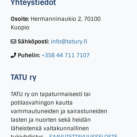
Yhteystiedot
Osoite:
Hermanninaukio 2, 70100
Kuopio
Sähköposti:
info@tatury.fi
Puhelin:
+358 44 711 7107
TATU ry
TATU ry on tapaturmaisesti tai
potilasvahingon kautta
vammautuneiden ja sairastuneiden
lasten ja nuorten sekä heidän
läheistensä valtakunnallinen
tukiyhdistys.
SAAVUTETTAVUUSSELOSTE