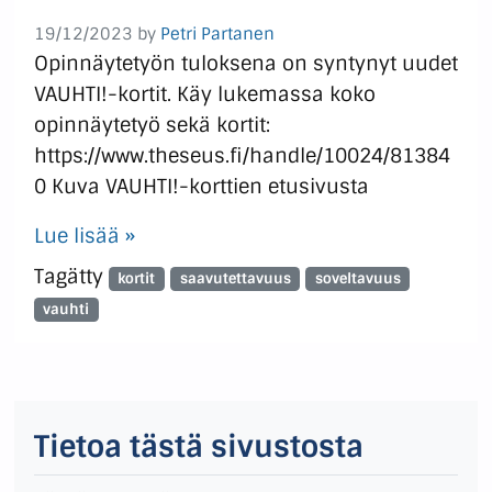
19/12/2023
by
Petri Partanen
Opinnäytetyön tuloksena on syntynyt uudet
VAUHTI!-kortit. Käy lukemassa koko
opinnäytetyö sekä kortit:
https://www.theseus.fi/handle/10024/81384
0 Kuva VAUHTI!-korttien etusivusta
Lue lisää »
Tagätty
kortit
saavutettavuus
soveltavuus
vauhti
Tietoa tästä sivustosta