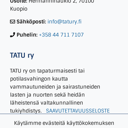
Osoite:
Hermanninaukio 2, 70100
Kuopio
Sähköposti:
info@tatury.fi
Puhelin:
+358 44 711 7107
TATU ry
TATU ry on tapaturmaisesti tai
potilasvahingon kautta
vammautuneiden ja sairastuneiden
lasten ja nuorten sekä heidän
läheistensä valtakunnallinen
tukiyhdistys.
SAAVUTETTAVUUSSELOSTE
Käytämme evästeitä käyttökokemuksen