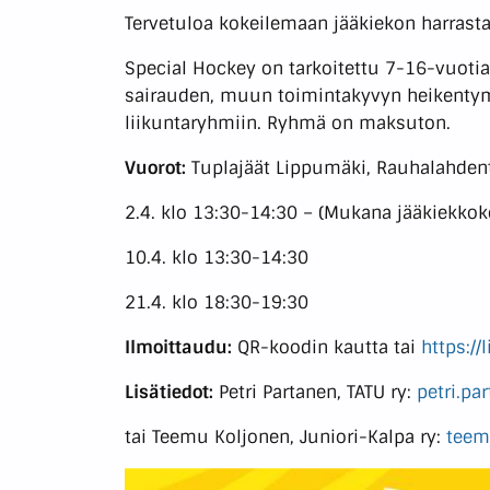
Tervetuloa kokeilemaan jääkiekon harrast
Special Hockey on tarkoitettu 7-16-vuotiai
sairauden, muun toimintakyvyn heikentymise
liikuntaryhmiin. Ryhmä on maksuton.
Vuorot:
Tuplajäät Lippumäki, Rauhalahden
2.4. klo 13:30-14:30 – (Mukana jääkiekkok
10.4. klo 13:30-14:30
21.4. klo 18:30-19:30
Ilmoittaudu:
QR-koodin kautta tai
https:/
Lisätiedot:
Petri Partanen, TATU ry:
petri.pa
tai Teemu Koljonen, Juniori-Kalpa ry:
teem