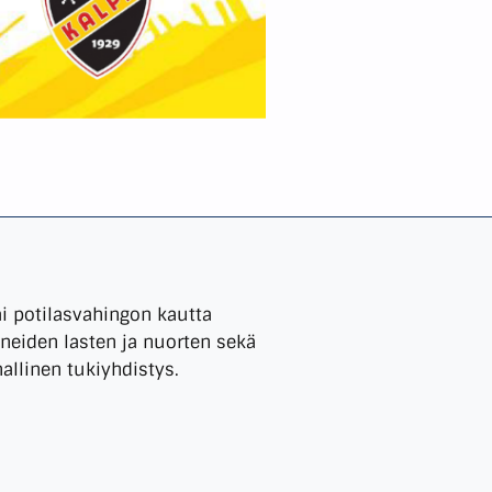
ai potilasvahingon kautta
eiden lasten ja nuorten sekä
nallinen tukiyhdistys.