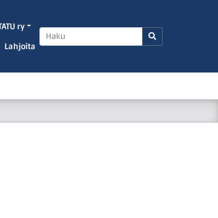
TATU ry
Lahjoita