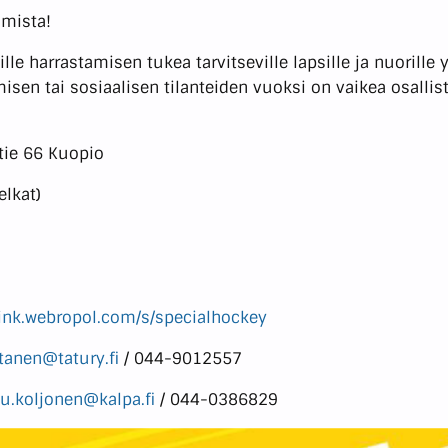
amista!
lle harrastamisen tukea tarvitseville lapsille ja nuorille
n tai sosiaalisen tilanteiden vuoksi on vaikea osallistua
tie 66 Kuopio
elkat)
/link.webropol.com/s/specialhockey
rtanen@tatury.fi
/ 044-9012557
u.koljonen@kalpa.fi
/ 044-0386829