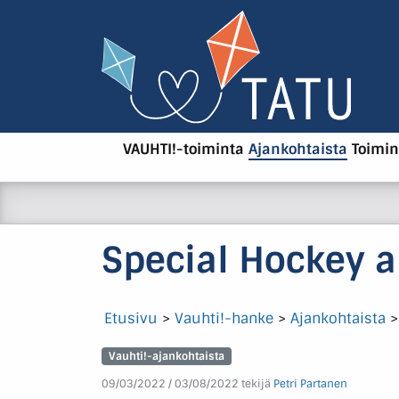
VAUHTI!-toiminta
Ajankohtaista
Toimin
Special Hockey a
Etusivu
>
Vauhti!-hanke
>
Ajankohtaista
Vauhti!-ajankohtaista
09/03/2022
/
03/08/2022
tekijä
Petri Partanen