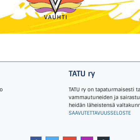
TATU ry
io
TATU ry on tapaturmaisesti t
vammautuneiden ja sairastun
heidän läheistensä valtakun
SAAVUTETTAVUUSSELOSTE