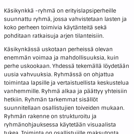
Käsikynkkä -ryhmä on erityislapsiperheille
suunnattu ryhmä, jossa vahvistetaan lasten ja
koko perheen toimivia käytänteitä sekä
pohditaan ratkaisuja arjen tilanteisiin.
Käsikynkässä uskotaan perheissä olevan
enemmän voimaa ja mahdollisuuksia, kuin
perhe uskookaan. Yhdessä tekemällä löydetään
uusia vahvuuksia. Ryhmässä on ohjattua
toimintaa lapsille ja vertaistuellista keskustelua
vanhemmille. Ryhmä alkaa ja päättyy yhteisiin
hetkiin. Ryhmän tarkemmat sisällöt
suunnitellaan osallistujien toiveiden mukaan.
Ryhmän rakenne on strukturoitu ja
ryhmänohjauksessa käytetään visuaalista
tukea. Toiminta on osallistujille maksutonta.