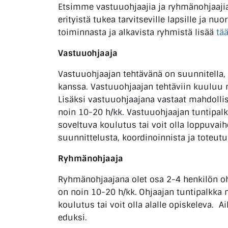
Etsimme vastuuohjaajia ja ryhmänohjaajia
erityistä tukea tarvitseville lapsille ja n
toiminnasta ja alkavista ryhmistä lisää
tää
Vastuuohjaaja
Vastuuohjaajan tehtävänä on suunnitella, 
kanssa. Vastuuohjaajan tehtäviin kuuluu 
Lisäksi vastuuohjaajana vastaat mahdolli
noin 10-20 h/kk. Vastuuohjaajan tuntipal
soveltuva koulutus tai voit olla loppuvai
suunnittelusta, koordinoinnista ja toteut
Ryhmänohjaaja
Ryhmänohjaajana olet osa 2-4 henkilön o
on noin 10-20 h/kk.
Ohjaajan tuntipalkka 
koulutus tai voit olla alalle opiskeleva.
eduksi.