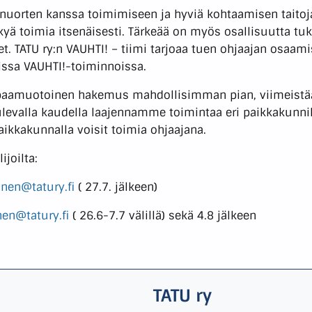
 nuorten kanssa toimimiseen ja hyviä kohtaamisen taitoj
kyä toimia itsenäisesti. Tärkeää on myös osallisuutta tuk
 TATU ry:n VAUHTI! – tiimi tarjoaa tuen ohjaajan osaami
issa VAUHTI!-toiminnoissa.
 vapaamuotoinen hakemus mahdollisimman pian, viimeistää
ulevalla kaudella laajennamme toimintaa eri paikkakunni
ikkakunnalla voisit toimia ohjaajana.
ijoilta:
ainen@tatury.fi
( 27.7. jälkeen)
nen@tatury.fi
( 26.6-7.7 välillä) sekä 4.8 jälkeen
TATU ry