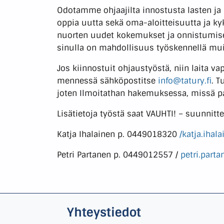
Odotamme ohjaajilta innostusta lasten ja
oppia uutta sekä oma-aloitteisuutta ja ky
nuorten uudet kokemukset ja onnistumiset.
sinulla on mahdollisuus työskennellä mu
Jos kiinnostuit ohjaustyöstä, niin laita
mennessä sähköpostitse
info@tatury.fi
. T
joten Ilmoitathan hakemuksessa, missä pa
Lisätietoja työstä saat VAUHTI! – suunnittel
Katja Ihalainen p. 0449018320
/katja.ihal
Petri Partanen p. 0449012557 /
petri.parta
Yhteystiedot