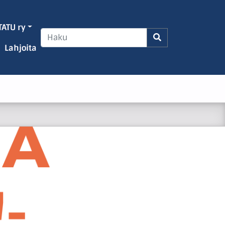
TATU ry
Lahjoita