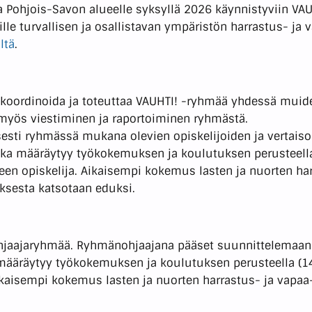
 Pohjois-Savon alueelle syksyllä 2026 käynnistyviin VAU
uorille turvallisen ja osallistavan ympäristön harrastus- j
ltä
.
koordinoida ja toteuttaa VAUHTI! -ryhmää yhdessä muiden
myös viestiminen ja raportoiminen ryhmästä.
sesti ryhmässä mukana olevien opiskelijoiden ja vertais
kka määräytyy työkokemuksen ja koulutuksen perusteell
heen opiskelija. Aikaisempi kokemus lasten ja nuorten ha
uksesta katsotaan eduksi.
hjaajaryhmää. Ryhmänohjaajana pääset suunnittelemaan
määräytyy työkokemuksen ja koulutuksen perusteella (14-1
 Aikaisempi kokemus lasten ja nuorten harrastus- ja vap