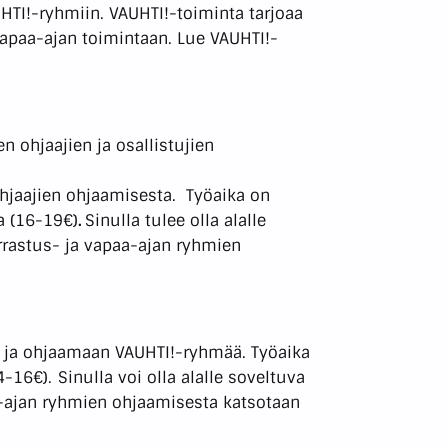
HTI!-ryhmiin. VAUHTI!-toiminta tarjoaa
a vapaa-ajan toimintaan. Lue VAUHTI!-
 ohjaajien ja osallistujien
ohjaajien ohjaamisesta. Työaika on
a (16-19€)
.
Sinulla tulee olla alalle
rrastus- ja vapaa-ajan ryhmien
 ja ohjaamaan VAUHTI!-ryhmää. Työaika
6€). Sinulla voi olla alalle soveltuva
aa-ajan ryhmien ohjaamisesta katsotaan