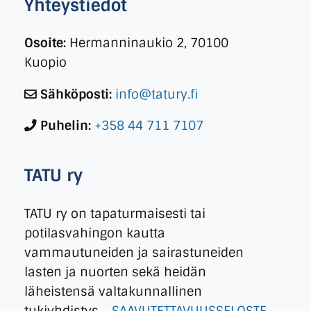
Yhteystiedot
Osoite:
Hermanninaukio 2, 70100
Kuopio
Sähköposti:
info@tatury.fi
Puhelin:
+358 44 711 7107
TATU ry
TATU ry on tapaturmaisesti tai
potilasvahingon kautta
vammautuneiden ja sairastuneiden
lasten ja nuorten sekä heidän
läheistensä valtakunnallinen
tukiyhdistys.
SAAVUTETTAVUUSSELOSTE