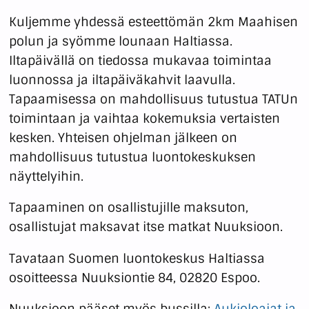
Kuljemme yhdessä esteettömän 2km Maahisen
polun ja syömme lounaan Haltiassa.
Iltapäivällä on tiedossa mukavaa toimintaa
luonnossa ja iltapäiväkahvit laavulla.
Tapaamisessa on mahdollisuus tutustua TATUn
toimintaan ja vaihtaa kokemuksia vertaisten
kesken. Yhteisen ohjelman jälkeen on
mahdollisuus tutustua luontokeskuksen
näyttelyihin.
Tapaaminen on osallistujille maksuton,
osallistujat maksavat itse matkat Nuuksioon.
Tavataan Suomen luontokeskus Haltiassa
osoitteessa Nuuksiontie 84, 02820 Espoo.
Nuuksioon pääset myös bussilla:
Aukioloajat ja